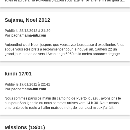
soleil et au dela : la Polvorilla (4220m ) ouvrage ferroviaire remis au gout du
jour depuis 2008, en effet...
Sajama, Noel 2012
Publié le 25/12/2012 à 21:20
Par
pachamama-inti.com
Aujourdhui c est Noel, jespere que vous avez tous passe d excellentes fetes
et que vous etes prets a recommencer pour le nouvel an. Samedi 22 un
grand jour la montee vers l Acontango 6050 m la meteo annonce degage et
ca fait deux jours qu il fait assez...
lundi 17/01
Publié le 17/01/2011 à 22:41
Par
pachamama-inti.com
Nous sommes partis ce matin du camping de Puerto Iguazu , avons pris le
bus pour San Ignacio ou nous sommes arrives vers 14 h 30. Nous avons
emprunte cette route a l 'aller mais de nuit , de jour c est mieux j'ai fait
quelques photos du bus . En laissant...
Missions (18/01)