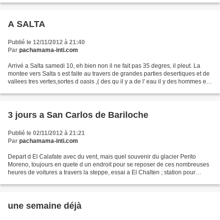
A SALTA
Publié le 12/11/2012 à 21:40
Par
pachamama-inti.com
Arrivé a Salta samedi 10, eh bien non il ne fait pas 35 degres, il pleut. La
montee vers Salta s est faite au travers de grandes parties desertiques et de
vallees tres vertes,sortes d oasis ,( des qu il y a de l' eau il y des hommes et
du vin), de parcs...
3 jours a San Carlos de Bariloche
Publié le 02/11/2012 à 21:21
Par
pachamama-inti.com
Depart d El Calafate avec du vent, mais quel souvenir du glacier Perito
Moreno, toujours en quete d un endroit pour se reposer de ces nombreuses
heures de voitures a travers la steppe, essai a El Chalten ; station pour
andinisme ( eh oui dans les andes...
une semaine déjà