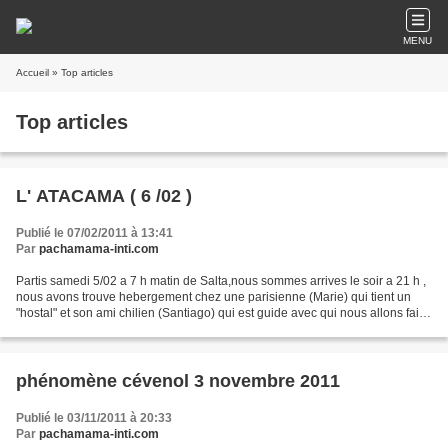
MENU
Accueil
» Top articles
Top articles
L' ATACAMA ( 6 /02 )
Publié le 07/02/2011 à 13:41
Par
pachamama-inti.com
Partis samedi 5/02 a 7 h matin de Salta,nous sommes arrives le soir a 21 h ,
nous avons trouve hebergement chez une parisienne (Marie) qui tient un
"hostal" et son ami chilien (Santiago) qui est guide avec qui nous allons faire
quelques excursions , l'essentiel...
phénomène cévenol 3 novembre 2011
Publié le 03/11/2011 à 20:33
Par
pachamama-inti.com