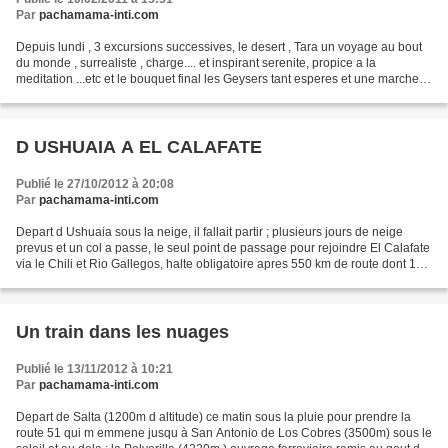
Par
pachamama-inti.com
Depuis lundi , 3 excursions successives, le desert , Tara un voyage au bout
du monde , surrealiste , charge.... et inspirant serenite, propice a la
meditation ...etc et le bouquet final les Geysers tant esperes et une marche
dans un canyon autour des...
D USHUAIA A EL CALAFATE
Publié le 27/10/2012 à 20:08
Par
pachamama-inti.com
Depart d Ushuaia sous la neige, il fallait partir ; plusieurs jours de neige
prevus et un col a passe, le seul point de passage pour rejoindre El Calafate
via le Chili et Rio Gallegos, halte obligatoire apres 550 km de route dont 120
de piste, avec a...
Un train dans les nuages
Publié le 13/11/2012 à 10:21
Par
pachamama-inti.com
Depart de Salta (1200m d altitude) ce matin sous la pluie pour prendre la
route 51 qui m emmene jusqu à San Antonio de Los Cobres (3500m) sous le