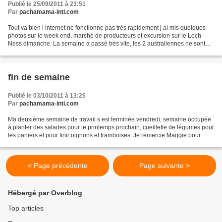
Publié le 25/09/2011 à 23:51
Par
pachamama-inti.com
Tout va bien l internet ne fonctionne pas très rapidement j ai mis quelques
photos sur le week end, marché de producteurs et excursion sur le Loch
Ness dimanche. La semaine a passé très vite, les 2 australiennes ne sont
pas restées, elles sont parties...
fin de semaine
Publié le 03/10/2011 à 13:25
Par
pachamama-inti.com
Ma deuxième semaine de travail s est terminée vendredi, semaine occupée
à planter des salades pour le printemps prochain, cueillette de légumes pour
les paniers et pour finir oignons et framboises. Je remercie Maggie pour
toutes ses explications, sa patience...
< Page précédente
Page suivante >
Hébergé par Overblog
Top articles