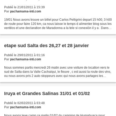
Publié le 21/01/2011 à 15:39
Par
pachamama-inti.com
19/01 Nous avons trouve un billet pour Carlos Pelligrini depart 15 h00, 3 h00
de route pour faire 120 km, ca nous laisse le temps d alimenter blog sous les
ventilos et une declaration de Maradonna a la tele si conexión il y a . Dans la
nego du prix de...
etape sud Salta des 26,27 et 28 janvier
Publié le 29/01/2011 à 01:16
Par
pachamama-inti.com
Nous sommes partis mercredi 26 matin avec une voiture de location vers le
sud de Salta dans la Valle Cachalqui, le fleuve , c est aussi la route des vins,
ou nous avons pris 2 auto stoppeurs avec qui nous avons partages les
sommets superieurs a 3000 ,...
Iruya et Grandes Salinas 31/01 et 01/02
Publié le 02/02/2011 à 03:48
Par
pachamama-inti.com
Nous avons leve camp ce matin 01/02 du camping de Humahuaca pour