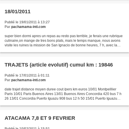
18/01/2011
Publié le 19/01/2011 à 13:27
Par
pachamama-inti.com
super bien dormi apres un repas au resto pas terrible, je ferais une rubrique
culinaire,on mange de tres bons plats, mais le temps manque, nous avons
visite les ruines la mission de San Ignacio de bonne heures, 7 h, avec la
lumiere du soleil levant. il...
TRAJETS (article evolutif) cumul km : 19846
Publié le 17/01/2011 à 01:11
Par
pachamama-inti.com
date trajet distance moyen duree cout /pers km euros 10/01 Montpelllier
Paris 10/01 Paris Buenos Aires 13/01 Buenos Aires Concordia 420 bus 7 h
26 13/01 Concordia Puerto Iguazu 908 bus 12 h 50 15/01 Puerto Iguazu
Chutes AR 80 bus 1 h 6 17/01 Puerto Iguazu...
ATACAMA 7,8 ET 9 FEVRIER
Publié le 10/02/2011 à 15:51