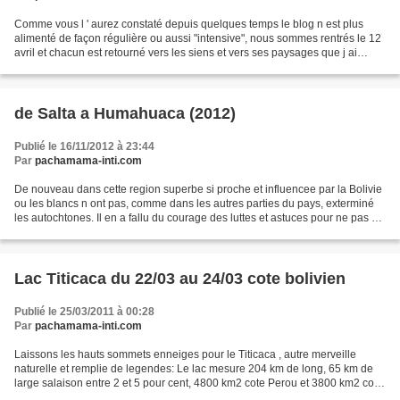
Comme vous l ' aurez constaté depuis quelques temps le blog n est plus
alimenté de façon régulière ou aussi "intensive", nous sommes rentrés le 12
avril et chacun est retourné vers les siens et vers ses paysages que j ai
retrouvés avec plaisir , content...
de Salta a Humahuaca (2012)
Publié le 16/11/2012 à 23:44
Par
pachamama-inti.com
De nouveau dans cette region superbe si proche et influencee par la Bolivie
ou les blancs n ont pas, comme dans les autres parties du pays, exterminé
les autochtones. Il en a fallu du courage des luttes et astuces pour ne pas se
soumettre aux incas et...
Lac Titicaca du 22/03 au 24/03 cote bolivien
Publié le 25/03/2011 à 00:28
Par
pachamama-inti.com
Laissons les hauts sommets enneiges pour le Titicaca , autre merveille
naturelle et remplie de legendes: Le lac mesure 204 km de long, 65 km de
large salaison entre 2 et 5 pour cent, 4800 km2 cote Perou et 3800 km2 cote
Bolivie, le lac navigable le plus...