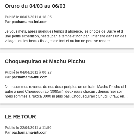
Oruro du 04/03 au 06/03
Publié le 06/03/2011 à 18:05
Par
pachamama-inti.com
Je vous mets, apres quelques temps d absence, les photos de Sucre et d
une petite expedition, petite, par le temps et non par l intensite dans un des
villages ou les beaux tissages se font et ou lon ne peut se rendre
actuellement qu a pied, une pensee...
Choquequirao et Machu Picchu
Publié le 04/04/2011 à 00:27
Par
pachamama-inti.com
Nous sommes revenus de nos deux periples un en train, Machu Picchu et l
autre a pied Choquequirao (3085m), deux jours chacun , depuis hier soir
nous sommes a Nazca 3000 m plus bas. Choquequirao : Chuqi K'iraw, en
quechua « le Berceau d'or ». Le Choquequirao...
LE RETOUR
Publié le 22/04/2011 à 11:50
Par
pachamama-inti.com