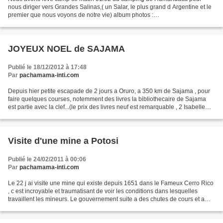
nous diriger vers Grandes Salinas,( un Salar, le plus grand d Argentine et le
premier que nous voyons de notre vie) album photos :
http://www.pachamama-inti.com/album-2206147.html il nous...
JOYEUX NOEL de SAJAMA
Publié le 18/12/2012 à 17:48
Par
pachamama-inti.com
Depuis hier petite escapade de 2 jours a Oruro, a 350 km de Sajama , pour
faire quelques courses, notemment des livres la bibliothecaire de Sajama
est partie avec la clef...(le prix des livres neuf est remarquable , 2 Isabelle
Allende et un Garcia Marquez...
Visite d'une mine a Potosi
Publié le 24/02/2011 à 00:06
Par
pachamama-inti.com
Le 22 j ai visite une mine qui existe depuis 1651 dans le Fameux Cerro Rico
, c est incroyable et traumatisant de voir les conditions dans lesquelles
travaillent les mineurs. Le gouvernement suite a des chutes de cours et a
des couts de production tres...