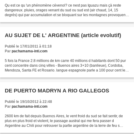
Qu est ce qu 'un phénomène cévenol? ce nest pas Iguazu mais çà reste
dangereux. pluies, orages venant du sud ou sud est (air chaud, 14, 15
degrés) qui par accumulation et se bloquant sur les montagnes provoquent
des inondations variables en fonction de...
AU SUJET DE L' ARGENTINE (article evolutif)
Publié le 17/01/2011 à 01:18
Par
pachamama-inti.com
5 fois la France 2.8 millions de km carre 40 millions d habitants dont 50 pur
cent concentre dans cinq villes - Buenos aires 3+10 (banlieue), Cordoba,
Mendoza, Santa FE et Rosario. langue espagnole parle a 100 pour cent le
quechua au nord ouest et le...
DE PUERTO MADRYN A RIO GALLEGOS
Publié le 19/10/2012 à 22:48
Par
pachamama-inti.com
2600 km de fait depuis Buenos Aires, le vent froid du sud se fait sentir, de
plus en plus froid et violent, le passage austral qui me fera passer d
Argentine au Chili pour retrouver la partie argentine de la terre de feu s
approche, en effet Ushuaia est...