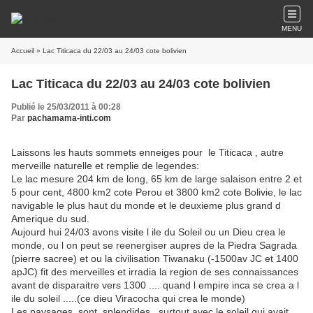
MENU
Accueil
» Lac Titicaca du 22/03 au 24/03 cote bolivien
Lac Titicaca du 22/03 au 24/03 cote bolivien
Publié le 25/03/2011 à 00:28
Par
pachamama-inti.com
Laissons les hauts sommets enneiges pour le Titicaca , autre
merveille naturelle et remplie de legendes:
Le lac mesure 204 km de long, 65 km de large salaison entre 2 et
5 pour cent, 4800 km2 cote Perou et 3800 km2 cote Bolivie, le lac
navigable le plus haut du monde et le deuxieme plus grand d
Amerique du sud.
Aujourd hui 24/03 avons visite l ile du Soleil ou un Dieu crea le
monde, ou l on peut se reenergiser aupres de la Piedra Sagrada
(pierre sacree) et ou la civilisation Tiwanaku (-1500av JC et 1400
apJC) fit des merveilles et irradia la region de ses connaissances
avant de disparaitre vers 1300 .... quand l empire inca se crea a l
ile du soleil .....(ce dieu Viracocha qui crea le monde)
Les paysages sont splendides , surtout avec le soleil qui avait