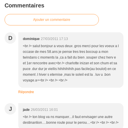
Commentaires
Ajouter un commentaire
D
dominique
27/03/2011 17:13
<br /> salut bonjour a vous deux .gros merci pour les voeux a l
occase de mes 58.ans je pense tres tres bocoup a mon
twindans c moments la ,ca a fait du bien .souper chez herv e
et 1er rencontre avec<br /> charlotte inizan et son chum et sa
puce .dur dur je viellis hihihihihih.pas facile(au boulot) en ce
moment .l hiver s eternise ,mas le soleil est la . luv u .bon
voyage.a+<br /> <br /> <br />
Répondre
J
jade
26/03/2011 16:01
<br /> ton blog va ns manquer....il faut envisager une autre
destinantion.....bonne route pour le perou....<br /> <br /> <br />