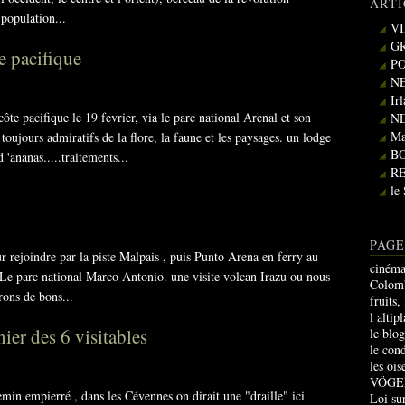
ARTI
 population...
VI
GR
te pacifique
PO
NE
Ir
ôte pacifique le 19 fevrier, via le parc national Arenal et son
NE
Ma
toujours admiratifs de la flore, la faune et les paysages. un lodge
B
 'ananas.....traitements...
R
le
PAGE
 rejoindre par la piste Malpais , puis Punto Arena en ferry au
cinéma
 Le parc national Marco Antonio. une visite volcan Irazu ou nous
Colomb
rons de bons...
fruits,
l altip
nier des 6 visitables
le blo
le con
les oi
VÖGE
min empierré , dans les Cévennes on dirait une "draille" ici
Loi sur