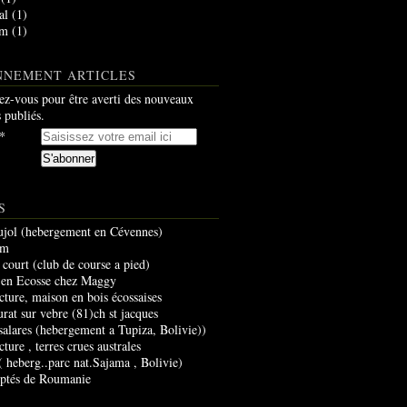
al
(1)
am
(1)
NNEMENT ARTICLES
z-vous pour être averti des nouveaux
s publiés.
S
ujol (hebergement en Cévennes)
um
 court (club de course a pied)
 en Ecosse chez Maggy
cture, maison en bois écossaises
urat sur vebre (81)ch st jacques
 salares (hebergement a Tupiza, Bolivie))
cture , terres crues australes
 ( heberg..parc nat.Sajama , Bolivie)
optés de Roumanie