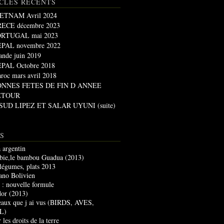
CLES RÉCENTS
ETNAM Avril 2024
ECE décembre 2023
RTUGAL mai 2023
PAL novembre 2022
lande juin 2019
PAL Octobre 2018
roc mars avril 2018
ONNES FETES DE FIN D ANNEE
ETOUR
 SUD LIPEZ ET SALAR UYUNI (suite)
S
 argentin
ie,le bambou Guadua (2013)
 légumes, plats 2013
lano Bolivien
g : nouvelle formule
dor (2013)
seaux que j ai vus (BIRDS, AVES,
L)
 les droits de la terre