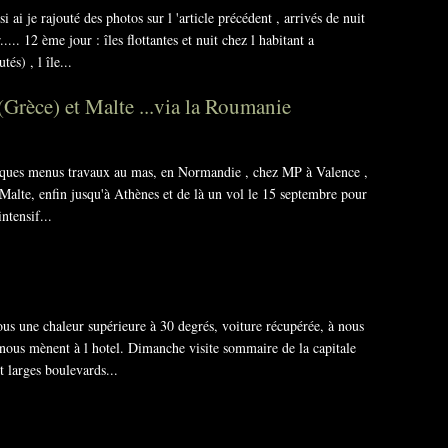
ai je rajouté des photos sur l 'article précédent , arrivés de nuit
... 12 ème jour : îles flottantes et nuit chez l habitant a
s) , l île...
(Grèce) et Malte ...via la Roumanie
lques menus travaux au mas, en Normandie , chez MP à Valence ,
Malte, enfin jusqu'à Athènes et de là un vol le 15 septembre pour
ntensif...
s une chaleur supérieure à 30 degrés, voiture récupérée, à nous
et nous mènent à l hotel. Dimanche visite sommaire de la capitale
 larges boulevards...