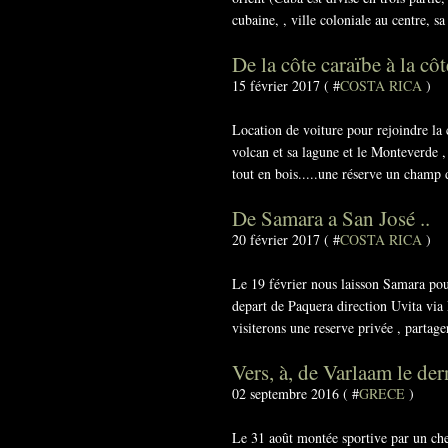
cubaine, , ville coloniale au centre, sa
De la côte caraïbe à la cô
15 février 2017 ( #
COSTA RICA
)
Location de voiture pour rejoindre la c
volcan et sa lagune et le Monteverde , 
tout en bois.....une réserve un champ d
De Samara a San José ..
20 février 2017 ( #
COSTA RICA
)
Le 19 février nous laisson Samara pour
depart de Paquera direction Uvita via
visiterons une reserve privée , partage
Vers, à, de Varlaam le der
02 septembre 2016 ( #
GRECE
)
Le 31 août montée sportive par un che