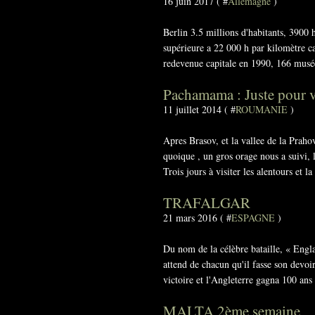
16 juin 2017 ( #
Allemagne
)
Berlin 3.5 millions d'habitants, 3900 h
supérieure a 22 000 h par kilomètre car
redevenue capitale en 1990, 166 musée
Pachamama : Juste pour vo
11 juillet 2014 ( #
ROUMANIE
)
Apres Brasov, et la vallee de la Prahov
quoique , un gros orage nous a suivi, l
Trois jours à visiter les alentours et l
TRAFALGAR
21 mars 2016 ( #
ESPAGNE
)
Du nom de la célèbre bataille, « Engl
attend de chacun qu'il fasse son devoir
victoire et l'Angleterre gagna 100 ans
MALTA 2ème semaine