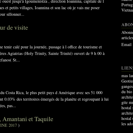
e ouest jusqu'à Igoumenistza , direction Ioannina, capitale de l
Portug
es et petits villages, Ioannina et son lac où je vais me poser
Vietn
ur sillonner...
ABO
r de visite
Abonne
article
Email
 tenir calé pour la journée, passage à l office de tourisme et
es Agiatrias (Holy Trinity, Sainte Trinité) ouvert de 9 h 00 à
efanos( St...
LIEN
mas la
Geoti
ganges
du bio
e du Costa Rica, le plus petit pays d Amérique avec ses 51 000
archite
ant 0.03% des territoires émergés de la planète et regroupant à lui
gite m
es, pas...
hostal
archite
s, Amantani et Taquile
hostal
les ad
INE 2017
)