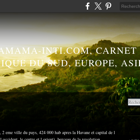
AMAMA-INTI.COM, CARNET
IQUE DU SUD, EUROPE, ASI
, 2 eme ville du pays, 424 000 hab apres la Havane et capital de l
 l occident, le centre et l orient), berceau de la revolution