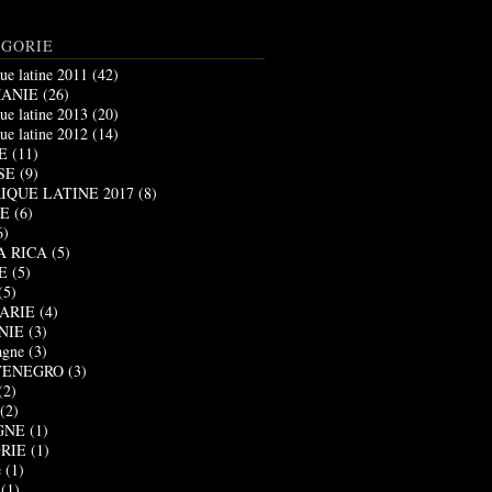
ÉGORIE
ue latine 2011
(42)
ANIE
(26)
ue latine 2013
(20)
ue latine 2012
(14)
E
(11)
SE
(9)
IQUE LATINE 2017
(8)
E
(6)
6)
A RICA
(5)
E
(5)
(5)
ARIE
(4)
NIE
(3)
agne
(3)
ENEGRO
(3)
(2)
(2)
GNE
(1)
RIE
(1)
e
(1)
(1)