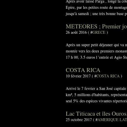
Après avoir laissé Parga , longé la côt
Epire, par les petites route de montagn
jusqu'à samedi ; une très bonne base po
METEORES ; Premier jou
26 août 2016 ( #
GRECE
)
Après un super petit déjeuner qui va me
montée vers les deux premiers monastèr
17 h 00, 3.5 euros l 'entrée et Agio St
COSTA RICA
10 février 2017 ( #
COSTA RICA
)
Arrivé le 7 fevrier a San José capital
km², 5 millions d'habitants, représent
seul 5% des espèces vivantes répertorié
Lac Titicaca et îles Ouro
25 octobre 2017 ( #
AMERIQUE LAT