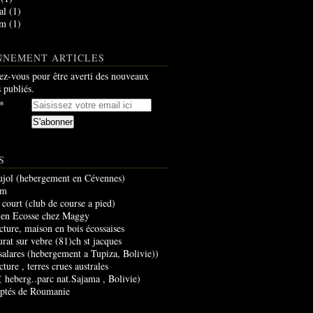
al
(1)
am
(1)
NNEMENT ARTICLES
z-vous pour être averti des nouveaux
s publiés.
S
ujol (hebergement en Cévennes)
um
 court (club de course a pied)
 en Ecosse chez Maggy
cture, maison en bois écossaises
urat sur vebre (81)ch st jacques
 salares (hebergement a Tupiza, Bolivie))
cture , terres crues australes
 ( heberg..parc nat.Sajama , Bolivie)
optés de Roumanie