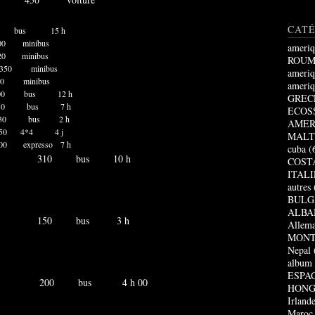
CAT
ama 500 bus 15 h
00 minibus
ameriq
 minibus
ROUM
minibus
ameriq
 minibus
ameriq
00 bus 12 h
GREC
350 bus 7 h
ECOS
130 bus 2 h
AMER
250 4*4 4 j
MALT
xpresso 7 h
cuba
(
si 310 bus 10 h
COST
ITALI
autres
BULG
ALBA
re 150 bus 3 h
Allem
MONT
Nepal
album
ESPA
 200 bus 4 h 00
HONG
Irland
Maroc