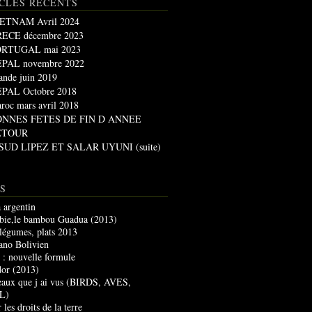
CLES RÉCENTS
ETNAM Avril 2024
ECE décembre 2023
RTUGAL mai 2023
PAL novembre 2022
lande juin 2019
PAL Octobre 2018
roc mars avril 2018
ONNES FETES DE FIN D ANNEE
ETOUR
 SUD LIPEZ ET SALAR UYUNI (suite)
S
 argentin
ie,le bambou Guadua (2013)
 légumes, plats 2013
lano Bolivien
g : nouvelle formule
dor (2013)
seaux que j ai vus (BIRDS, AVES,
L)
 les droits de la terre