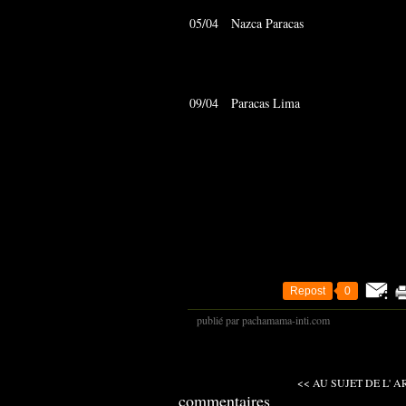
05/04 Nazca Parac
09/04 Paracas Lim
Repost
0
publié par pachamama-inti.com
<< AU SUJET DE L' ARG
commentaires