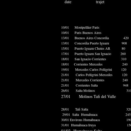
date trajet distance 
km 
10/01 Montpelllier Paris
10/01 Paris Buenos Aires
13/01 Buenos Aires Concordi
13/01 Concordia Puerto Iguazu
15/01 Puerto Iguazu Chutes 
17/01 Puerto Iguazu San Ignaci
18/01 San Ignacio Corriente
18/01 Corrientes Mercedes
19/01 Mercedes Carlos Pelligr
21/01 Carlos Pelligrini Merce
21/01 Mercedes Corrientes
21/01 Corrientes Salta 9
26/01 Salta Molinos 310 
27/01 Molinos Tafi del Va
28/01 Tafi Salta 320 
29/01 Salta Humahuaca 245 
30/01 Environs Humahuaca 190
31/01 Humahuaca Iruya 1
01/02 Humahuaca Salt