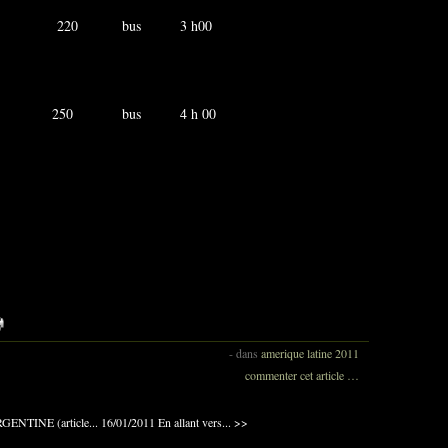
as 220 bus 3 h00
a 250 bus 4 h 00
-
dans
amerique latine 2011
commenter cet article
…
ENTINE (article...
16/01/2011 En allant vers... >>