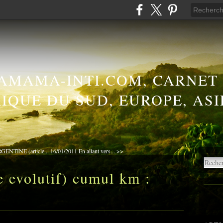
AMAMA-INTI.COM, CARNET
IQUE DU SUD, EUROPE, ASI
ENTINE (article...
16/01/2011 En allant vers... >>
 evolutif) cumul km :