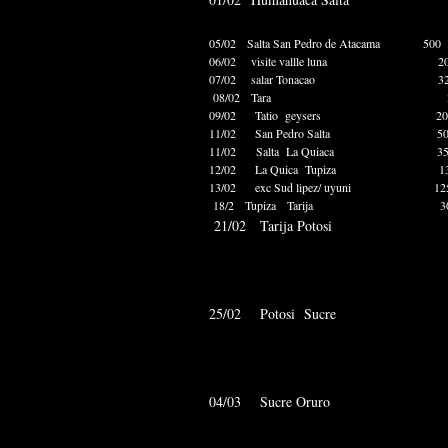
05/02 Salta San Pedro de Atac
06/02 visite vallle luna 2
07/02 salar Tonacao 320
08/02 Tara 350 
09/02 Tatio geysers 200
11/02 San Pedro Salta 5
11/02 Salta La Quiaca 
12/02 La Quica Tupiza 
13/02 exc Sud lipez/ uyuni 1
18/2 Tupiza Tarija 300 e
21/02 Tarija Poto
25/02 Potosi Suc
04/03 Sucre Oruro