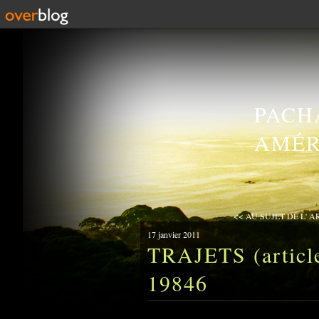
PACH
AMÉR
<< AU SUJET DE L' ARG
17 janvier 2011
TRAJETS (article
19846