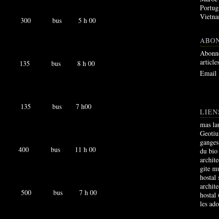
Portug
Vietn
ba 300 bus 5 h 00
ABO
Abonne
article
oto 135 bus 8 h 00
Email
amba 135 bus 7 h00
LIEN
mas la
Geoti
ganges
ma 400 bus 11 h 00
du bio
archite
gite m
hostal
archite
ana 500 bus 7 h 00
hostal
les ad