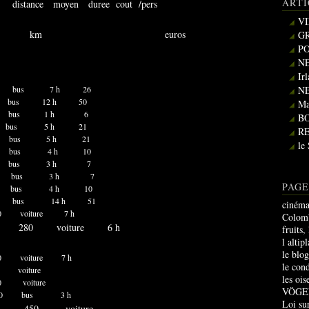
ARTI
moyen duree cout /pers
VI
euros
GR
PO
NE
Ir
a 420 bus 7 h 26
NE
 908 bus 12 h 50
Ma
AR 80 bus 1 h 6
B
o 260 bus 5 h 21
R
s 310 bus 5 h 21
le
 240 bus 4 h 10
ini 120 bus 3 h 7
des 120 bus 3 h 7
PAGE
 240 bus 4 h 10
48 bus 14 h 51
cinéma
voiture 7 h
Colomb
lle 280 voiture 6 h
fruits,
l altip
le blo
voiture 7 h
le con
voiture
les oi
 voiture
VÖGE
50 bus 3 h
Loi sur
a 450 voiture