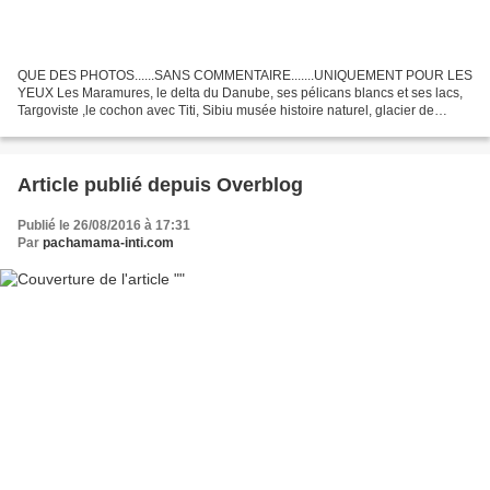
QUE DES PHOTOS......SANS COMMENTAIRE.......UNIQUEMENT POUR LES
YEUX Les Maramures, le delta du Danube, ses pélicans blancs et ses lacs,
Targoviste ,le cochon avec Titi, Sibiu musée histoire naturel, glacier de
Scarsoara....et cet oiseau qui apprend que...
Article publié depuis Overblog
Publié le 26/08/2016 à 17:31
Par
pachamama-inti.com