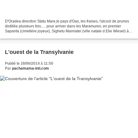
D'Oradea direction Statu Mare,le pays d'Oas, les fraises, l'alcool de prunes
distillée plusieurs fois..... pour arriver dans les Maramures, en premier
Sapanta (cimetière joyeux), Sighetu Marmatei (ville natale d Elie Wiesel) à
deux pas de Solotvino (Ukraine)...
L'ouest de la Transylvanie
Publié le 28/06/2014 à 11:50
Par
pachamama-inti.com