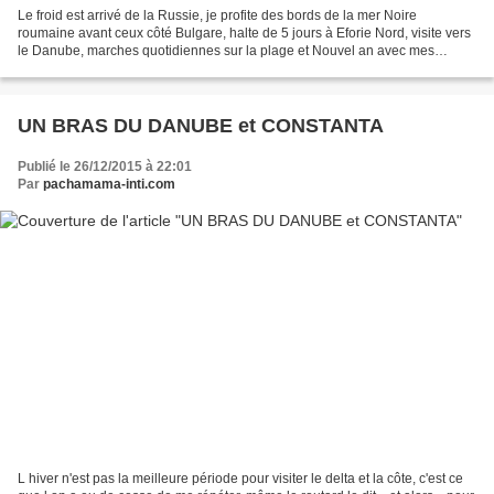
Le froid est arrivé de la Russie, je profite des bords de la mer Noire
roumaine avant ceux côté Bulgare, halte de 5 jours à Eforie Nord, visite vers
le Danube, marches quotidiennes sur la plage et Nouvel an avec mes
charmants hôtes Stela et Vassili (Casa...
UN BRAS DU DANUBE et CONSTANTA
Publié le 26/12/2015 à 22:01
Par
pachamama-inti.com
L hiver n'est pas la meilleure période pour visiter le delta et la côte, c'est ce