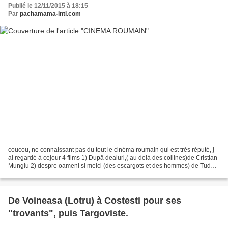
Publié le 12/11/2015 à 18:15
Par
pachamama-inti.com
coucou, ne connaissant pas du tout le cinéma roumain qui est très réputé, j
ai regardé à cejour 4 films 1) După dealuri,( au delà des collines)de Cristian
Mungiu 2) despre oameni si melci (des escargots et des hommes) de Tudor
Giurgiu .3) au diable Staline...
De Voineasa (Lotru) à Costesti pour ses
"trovants", puis Targoviste.