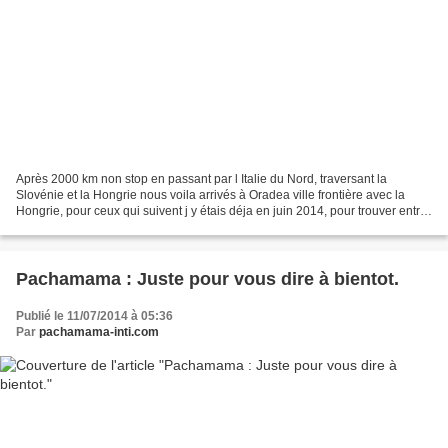
Après 2000 km non stop en passant par l Italie du Nord, traversant la
Slovénie et la Hongrie nous voila arrivés à Oradea ville frontière avec la
Hongrie, pour ceux qui suivent j y étais déja en juin 2014, pour trouver entre
autre un avocat pour notre...
Pachamama : Juste pour vous dire à bientot.
Publié le 11/07/2014 à 05:36
Par
pachamama-inti.com