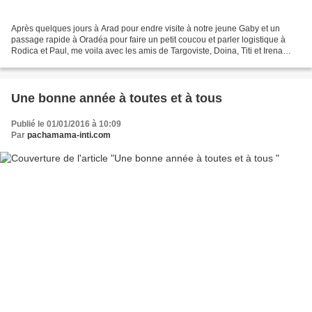
Après quelques jours à Arad pour endre visite à notre jeune Gaby et un
passage rapide à Oradéa pour faire un petit coucou et parler logistique à
Rodica et Paul, me voila avec les amis de Targoviste, Doina, Titi et Irena
pour 4 jours. visites alentour...
Une bonne année à toutes et à tous
Publié le 01/01/2016 à 10:09
Par
pachamama-inti.com