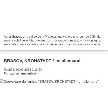
Apres Brasov, et la vallee de la Prahova, une visite d une journee à Sinaia
sous le soleil cette fois, quoique , un gros orage nous a suivi, la montagne,
ses chalets, ses cascades, ses rochers et ses....ours Trois jours à visiter les
alentours et la campagne...
BRASOV, KRONSTADT * en allemand
Publié le 01/07/2014 à 19:58
Par
pachamama-inti.com