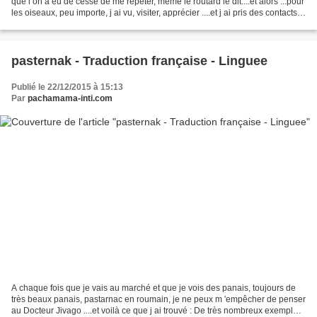
que l on a eu de cesse de me répéter, même le routard le dit....et alors ...pour
les oiseaux, peu importe, j ai vu, visiter, apprécier ....et j ai pris des contacts à
Sulina...
pasternak - Traduction française - Linguee
Publié le 22/12/2015 à 15:13
Par
pachamama-inti.com
A chaque fois que je vais au marché et que je vois des panais, toujours de
très beaux panais, pastarnac en roumain, je ne peux m 'empêcher de penser
au Docteur Jivago ....et voilà ce que j ai trouvé : De très nombreux exemples