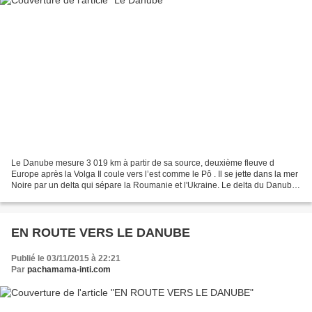
Le Danube mesure 3 019 km à partir de sa source, deuxième fleuve d
Europe après la Volga Il coule vers l’est comme le Pô . Il se jette dans la mer
Noire par un delta qui sépare la Roumanie et l'Ukraine. Le delta du Danube
est inscrit au patrimoine mondial...
EN ROUTE VERS LE DANUBE
Publié le 03/11/2015 à 22:21
Par
pachamama-inti.com