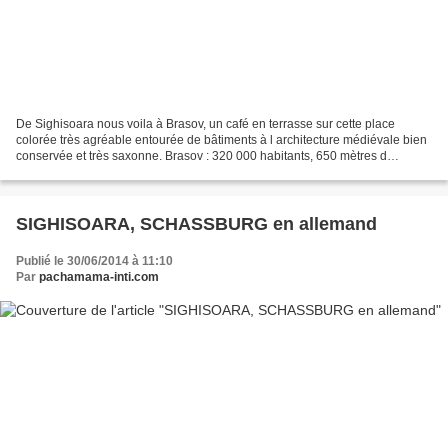
De Sighisoara nous voila à Brasov, un café en terrasse sur cette place
colorée très agréable entourée de bâtiments à l architecture médiévale bien
conservée et très saxonne. Brasov : 320 000 habitants, 650 mètres d
altitude, entourée de montagnes "carpatiques"...
SIGHISOARA, SCHASSBURG en allemand
Publié le 30/06/2014 à 11:10
Par
pachamama-inti.com