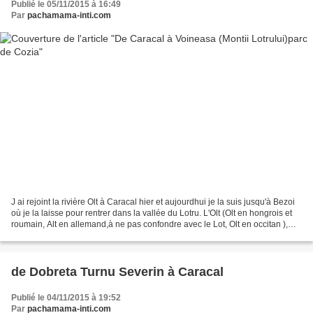
Publié le 05/11/2015 à 16:49
Par
pachamama-inti.com
J ai rejoint la rivière Olt à Caracal hier et aujourdhui je la suis jusqu'à Bezoi
où je la laisse pour rentrer dans la vallée du Lotru. L'Olt (Olt en hongrois et
roumain, Alt en allemand,à ne pas confondre avec le Lot, Olt en occitan ),
affluent du Danube...
de Dobreta Turnu Severin à Caracal
Publié le 04/11/2015 à 19:52
Par
pachamama-inti.com