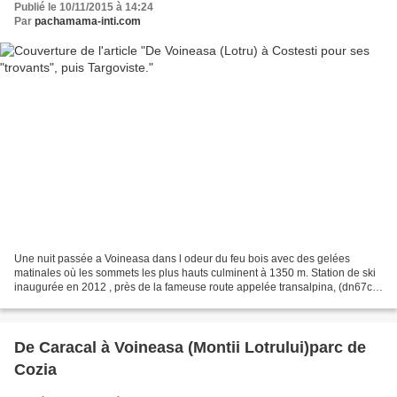
Publié le 10/11/2015 à 14:24
Par
pachamama-inti.com
Une nuit passée a Voineasa dans l odeur du feu bois avec des gelées
matinales où les sommets les plus hauts culminent à 1350 m. Station de ski
inaugurée en 2012 , près de la fameuse route appelée transalpina, (dn67c)
la plus haute de Roumanie qui traverse...
De Caracal à Voineasa (Montii Lotrului)parc de
Cozia