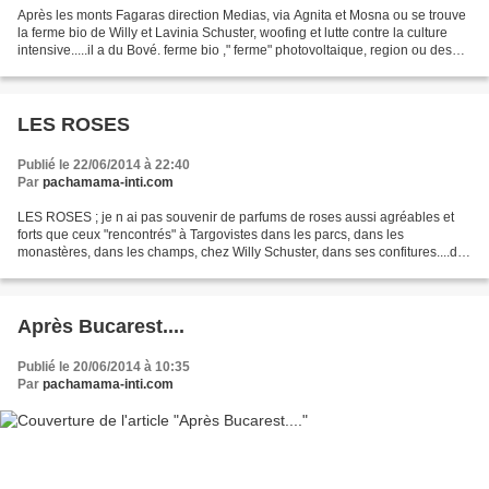
Après les monts Fagaras direction Medias, via Agnita et Mosna ou se trouve
la ferme bio de Willy et Lavinia Schuster, woofing et lutte contre la culture
intensive.....il a du Bové. ferme bio ," ferme" photovoltaique, region ou des
banquiers achètent la...
LES ROSES
Publié le 22/06/2014 à 22:40
Par
pachamama-inti.com
LES ROSES ; je n ai pas souvenir de parfums de roses aussi agréables et
forts que ceux "rencontrés" à Targovistes dans les parcs, dans les
monastères, dans les champs, chez Willy Schuster, dans ses confitures....de
roses. J ai retrouvé, dans les plats...
Après Bucarest....
Publié le 20/06/2014 à 10:35
Par
pachamama-inti.com