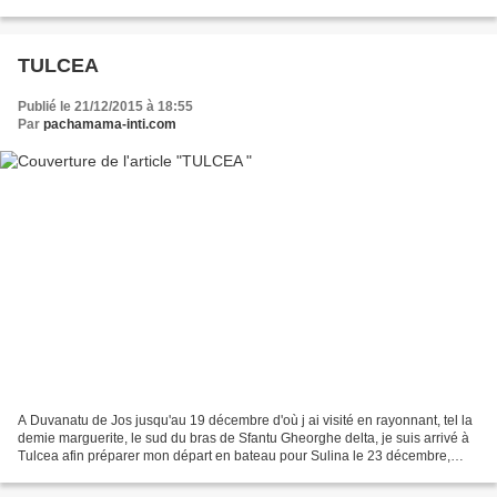
de phrases traduites contenant...
TULCEA
Publié le 21/12/2015 à 18:55
Par
pachamama-inti.com
A Duvanatu de Jos jusqu'au 19 décembre d'où j ai visité en rayonnant, tel la
demie marguerite, le sud du bras de Sfantu Gheorghe delta, je suis arrivé à
Tulcea afin préparer mon départ en bateau pour Sulina le 23 décembre,
Sfantu Georghe reste à ce jour...