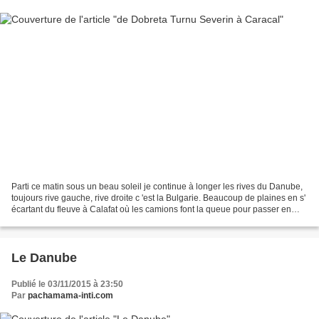
Parti ce matin sous un beau soleil je continue à longer les rives du Danube,
toujours rive gauche, rive droite c 'est la Bulgarie. Beaucoup de plaines en s'
écartant du fleuve à Calafat où les camions font la queue pour passer en
Bulgarie. Quand j 'étais...
Le Danube
Publié le 03/11/2015 à 23:50
Par
pachamama-inti.com