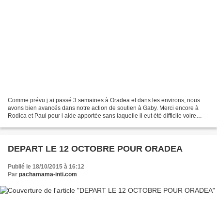
Comme prévu j ai passé 3 semaines à Oradea et dans les environs, nous
avons bien avancés dans notre action de soutien à Gaby. Merci encore à
Rodica et Paul pour l aide apportée sans laquelle il eut été difficile voire
impossible d'obtenir ces résultats,...
DEPART LE 12 OCTOBRE POUR ORADEA
Publié le 18/10/2015 à 16:12
Par
pachamama-inti.com