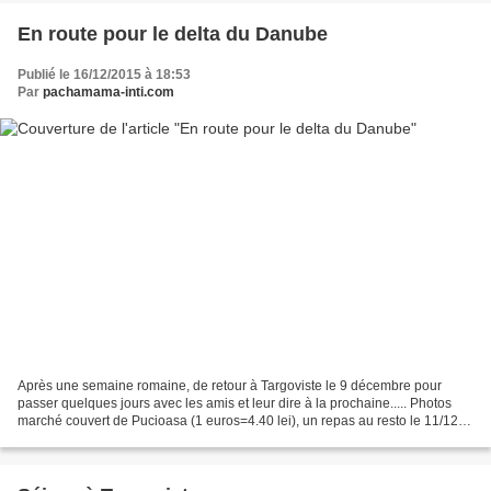
En route pour le delta du Danube
Publié le 16/12/2015 à 18:53
Par
pachamama-inti.com
Après une semaine romaine, de retour à Targoviste le 9 décembre pour
passer quelques jours avec les amis et leur dire à la prochaine..... Photos
marché couvert de Pucioasa (1 euros=4.40 lei), un repas au resto le 11/12,
fin de semaine a Vurfuri au travail...