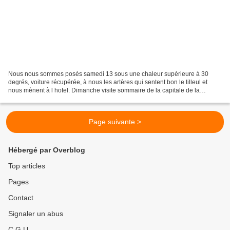
Nous nous sommes posés samedi 13 sous une chaleur supérieure à 30
degrés, voiture récupérée, à nous les artères qui sentent bon le tilleul et
nous mènent à l hotel. Dimanche visite sommaire de la capitale de la
Roumanie aux nombreux parcs et larges boulevards...
Page suivante >
Hébergé par Overblog
Top articles
Pages
Contact
Signaler un abus
C.G.U.