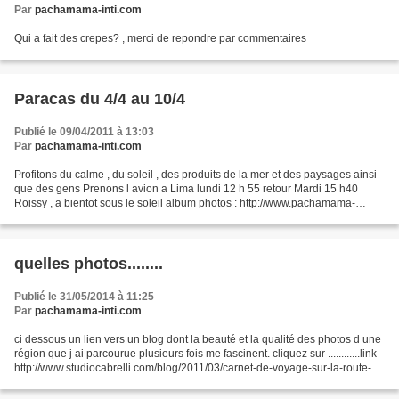
Par
pachamama-inti.com
Qui a fait des crepes? , merci de repondre par commentaires
Paracas du 4/4 au 10/4
Publié le 09/04/2011 à 13:03
Par
pachamama-inti.com
Profitons du calme , du soleil , des produits de la mer et des paysages ainsi
que des gens Prenons l avion a Lima lundi 12 h 55 retour Mardi 15 h40
Roissy , a bientot sous le soleil album photos : http://www.pachamama-
inti.com/album-2206141.html
quelles photos........
Publié le 31/05/2014 à 11:25
Par
pachamama-inti.com
ci dessous un lien vers un blog dont la beauté et la qualité des photos d une
région que j ai parcourue plusieurs fois me fascinent. cliquez sur ............link
http://www.studiocabrelli.com/blog/2011/03/carnet-de-voyage-sur-la-route-
entre-le-nord-o...