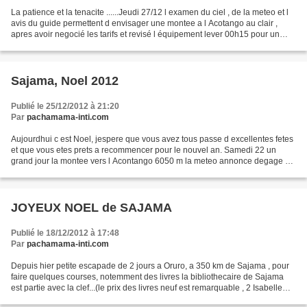
La patience et la tenacite ......Jeudi 27/12 l examen du ciel , de la meteo et l
avis du guide permettent d envisager une montee a l Acotango au clair ,
apres avoir negocié les tarifs et revisé l équipement lever 00h15 pour un
depart a 1 h00. album photos...
Sajama, Noel 2012
Publié le 25/12/2012 à 21:20
Par
pachamama-inti.com
Aujourdhui c est Noel, jespere que vous avez tous passe d excellentes fetes
et que vous etes prets a recommencer pour le nouvel an. Samedi 22 un
grand jour la montee vers l Acontango 6050 m la meteo annonce degage et
ca fait deux jours qu il fait assez...
JOYEUX NOEL de SAJAMA
Publié le 18/12/2012 à 17:48
Par
pachamama-inti.com
Depuis hier petite escapade de 2 jours a Oruro, a 350 km de Sajama , pour
faire quelques courses, notemment des livres la bibliothecaire de Sajama
est partie avec la clef...(le prix des livres neuf est remarquable , 2 Isabelle
Allende et un Garcia Marquez...