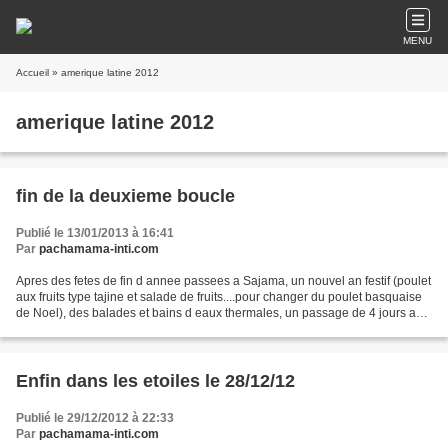
MENU
Accueil
» amerique latine 2012
amerique latine 2012
fin de la deuxieme boucle
Publié le 13/01/2013 à 16:41
Par
pachamama-inti.com
Apres des fetes de fin d annee passees a Sajama, un nouvel an festif (poulet
aux fruits type tajine et salade de fruits....pour changer du poulet basquaise
de Noel), des balades et bains d eaux thermales, un passage de 4 jours a
Tupiza pour finir le travail...
Enfin dans les etoiles le 28/12/12
Publié le 29/12/2012 à 22:33
Par
pachamama-inti.com