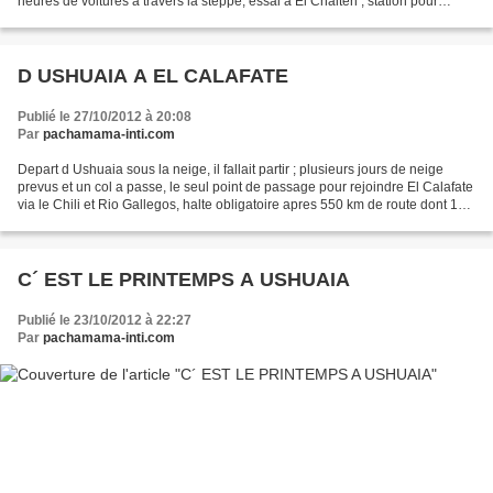
heures de voitures a travers la steppe, essai a El Chalten ; station pour
andinisme ( eh oui dans les andes...
D USHUAIA A EL CALAFATE
Publié le 27/10/2012 à 20:08
Par
pachamama-inti.com
Depart d Ushuaia sous la neige, il fallait partir ; plusieurs jours de neige
prevus et un col a passe, le seul point de passage pour rejoindre El Calafate
via le Chili et Rio Gallegos, halte obligatoire apres 550 km de route dont 120
de piste, avec a...
C´ EST LE PRINTEMPS A USHUAIA
Publié le 23/10/2012 à 22:27
Par
pachamama-inti.com