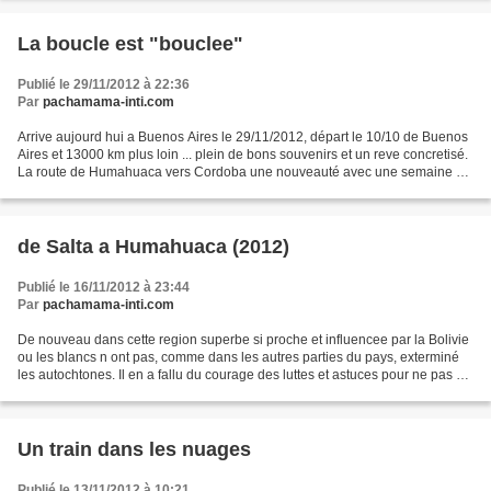
La boucle est "bouclee"
Publié le 29/11/2012 à 22:36
Par
pachamama-inti.com
Arrive aujourd hui a Buenos Aires le 29/11/2012, départ le 10/10 de Buenos
Aires et 13000 km plus loin ... plein de bons souvenirs et un reve concretisé.
La route de Humahuaca vers Cordoba une nouveauté avec une semaine de
repos dans la banlieue de Corboda...
de Salta a Humahuaca (2012)
Publié le 16/11/2012 à 23:44
Par
pachamama-inti.com
De nouveau dans cette region superbe si proche et influencee par la Bolivie
ou les blancs n ont pas, comme dans les autres parties du pays, exterminé
les autochtones. Il en a fallu du courage des luttes et astuces pour ne pas se
soumettre aux incas et...
Un train dans les nuages
Publié le 13/11/2012 à 10:21