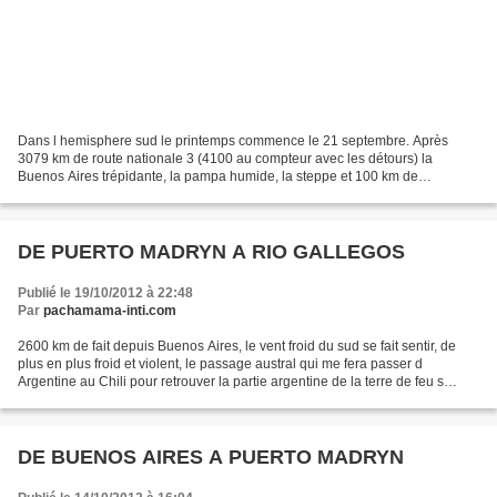
Dans l hemisphere sud le printemps commence le 21 septembre. Après
3079 km de route nationale 3 (4100 au compteur avec les détours) la
Buenos Aires trépidante, la pampa humide, la steppe et 100 km de
paysages boisés entourés de montagnes chiliennes et...
DE PUERTO MADRYN A RIO GALLEGOS
Publié le 19/10/2012 à 22:48
Par
pachamama-inti.com
2600 km de fait depuis Buenos Aires, le vent froid du sud se fait sentir, de
plus en plus froid et violent, le passage austral qui me fera passer d
Argentine au Chili pour retrouver la partie argentine de la terre de feu s
approche, en effet Ushuaia est...
DE BUENOS AIRES A PUERTO MADRYN