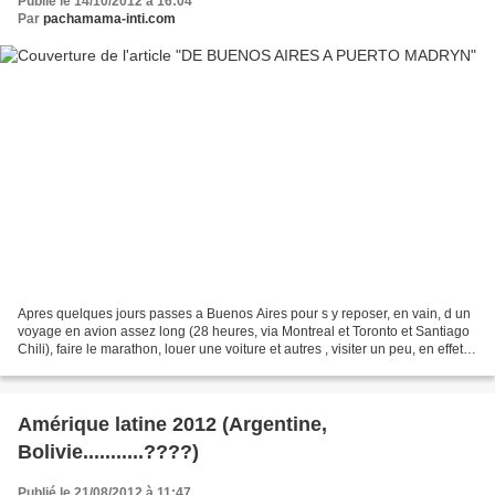
Publié le 14/10/2012 à 16:04
Par
pachamama-inti.com
Apres quelques jours passes a Buenos Aires pour s y reposer, en vain, d un
voyage en avion assez long (28 heures, via Montreal et Toronto et Santiago
Chili), faire le marathon, louer une voiture et autres , visiter un peu, en effet la
capitale de l Argentine...
Amérique latine 2012 (Argentine,
Bolivie...........????)
Publié le 21/08/2012 à 11:47