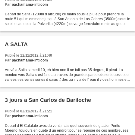
Par
pachamama-inti.com
Depart de Salta (1200m d altitude) ce matin sous la pluie pour prendre la
route 51 qui m emmene jusqu à San Antonio de Los Cobres (3500m) sous le
soleil et au dela : la Polvorilla (4220m ) ouvrage ferroviaire remis au gout du
jour depuis 2008, en effet...
A SALTA
Publié le 12/11/2012 à 21:40
Par
pachamama-inti.com
Arrivé a Salta samedi 10, eh bien non il ne fait pas 35 degres, il pleut. La
montee vers Salta s est faite au travers de grandes parties desertiques et de
vallees tres vertes,sortes d oasis ,( des qu il y a de l' eau il y des hommes et
du vin), de parcs...
3 jours a San Carlos de Bariloche
Publié le 02/11/2012 à 21:21
Par
pachamama-inti.com
Depart d El Calafate avec du vent, mais quel souvenir du glacier Perito
Moreno, toujours en quete d un endroit pour se reposer de ces nombreuses