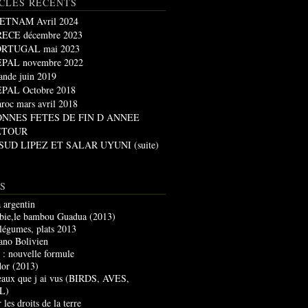
CLES RÉCENTS
ETNAM Avril 2024
ECE décembre 2023
RTUGAL mai 2023
PAL novembre 2022
lande juin 2019
PAL Octobre 2018
roc mars avril 2018
ONNES FETES DE FIN D ANNEE
ETOUR
 SUD LIPEZ ET SALAR UYUNI (suite)
S
 argentin
ie,le bambou Guadua (2013)
 légumes, plats 2013
lano Bolivien
g : nouvelle formule
dor (2013)
seaux que j ai vus (BIRDS, AVES,
L)
 les droits de la terre