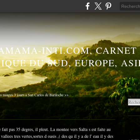
AMAMA-INTI.COM, CARNET
IQUE DU SUD, EUROPE, ASI
es nuages
3 jours a San Carlos de Bariloche >>
fait pas 35 degres, il pleut. La montee vers Salta s est faite au
vallees tres vertes,sortes d oasis ,( des qu il y a de l' eau il y des