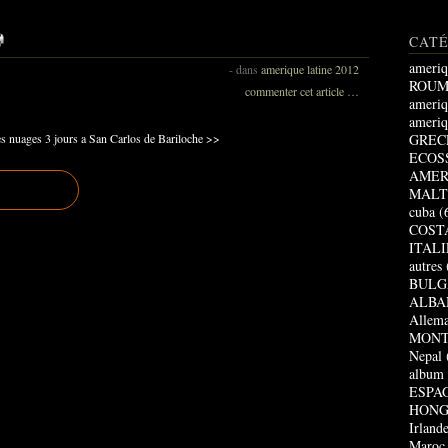
CAT
ameriq
-
dans
amerique latine 2012
ROUM
commenter cet article
…
ameriq
ameriq
es nuages
3 jours a San Carlos de Bariloche >>
GREC
ECOS
AMER
MALT
cuba
(
COST
ITALI
autres
BULG
ALBA
Allem
MONT
Nepal
album
ESPA
HONG
Irland
Maroc