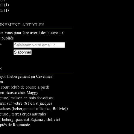
al
(1)
am
(1)
NNEMENT ARTICLES
z-vous pour être averti des nouveaux
s publiés.
S
ujol (hebergement en Cévennes)
um
 court (club de course a pied)
 en Ecosse chez Maggy
cture, maison en bois écossaises
urat sur vebre (81)ch st jacques
 salares (hebergement a Tupiza, Bolivie))
cture , terres crues australes
 ( heberg..parc nat.Sajama , Bolivie)
optés de Roumanie