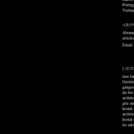
Portug
Vietn
ABO
Abonne
article
Email
LIEN
mas la
Geoti
ganges
du bio
archite
gite m
hostal
archite
hostal
les ad