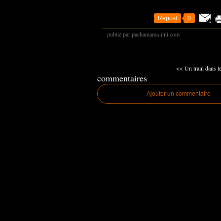
Repost
0
publié par pachamama-inti.com
<< Un train dans l
commentaires
Ajouter un commentaire