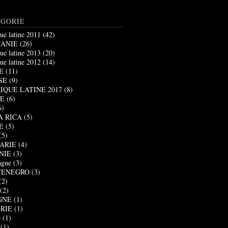
ÉGORIE
ue latine 2011
(42)
ANIE
(26)
ue latine 2013
(20)
ue latine 2012
(14)
E
(11)
SE
(9)
IQUE LATINE 2017
(8)
E
(6)
6)
A RICA
(5)
E
(5)
(5)
ARIE
(4)
NIE
(3)
agne
(3)
ENEGRO
(3)
(2)
(2)
GNE
(1)
RIE
(1)
e
(1)
(1)