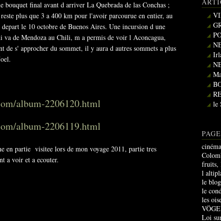
ARTI
e bouquet final avant d arriver La Quebrada de las Conchas ;
VI
 reste plus que 3 a 400 km pour l'avoir parcourue en entier, au
GR
e depart le 10 octobre de Buenos Aires. Une incursion d une
PO
ui va de Mendoza au Chili, m a permis de voir l Aconcagua,
NE
t de s' approcher du sommet, il y aura d autres sommets a plus
Ir
oel.
NE
Ma
B
R
.com/album-2206120.html
le
.com/album-2206119.html
PAGE
cinéma
ne en partie visitee lors de mon voyage 2011, partie tres
Colomb
nt a voir et a ecouter.
fruits,
l altip
le blo
le con
les oi
VÖGE
Loi sur