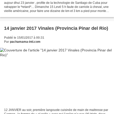
aujour dhui 23 janvier , profite de la technologie de Santiago de Cuba pour
ratrapper le ºretardº.... Dimanche 15 Levé 5 h faute de carriole à cheval, une
vieille américaine, pour faire une dizaine de km et 3 km a pied pour monter
au point de vue sur...
14 janvier 2017 Vinales (Provincia Pinar del Rio)
Publié le 15/01/2017 à 00:31
Par
pachamama-inti.com
12 JANVIER au soir, première langouste cuisinée de main de maitresse par
Carmen , la femme de « el pollo » avec qui l’apéro n’a pas été triste, deux