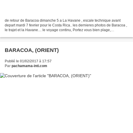
de retour de Baracoa dimanche 5 a La Havane , escale technique avant
depart mardi 7 fevrier pour le Costa Rica.. les dernieres photos de Baracoa ,
le trajet et la Havane.... le voyage continu, Portez vous bien plage,
langoustes..camarones de rio ..le...
BARACOA, (ORIENT)
Publié le 01/02/2017 à 17:57
Par
pachamama-inti.com