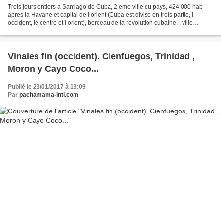
Trois jours entiers a Santiago de Cuba, 2 eme ville du pays, 424 000 hab
apres la Havane et capital de l orient (Cuba est divise en trois partie, l
occident, le centre et l orient), berceau de la revolution cubaine, , ville
coloniale au centre, sa population...
Vinales fin (occident). Cienfuegos, Trinidad ,
Moron y Cayo Coco...
Publié le 23/01/2017 à 19:09
Par
pachamama-inti.com