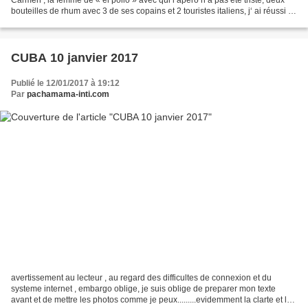
bouteilles de rhum avec 3 de ses copains et 2 touristes italiens, j‘ ai réussi a
bien m’en sortir, par...
CUBA 10 janvier 2017
Publié le 12/01/2017 à 19:12
Par
pachamama-inti.com
avertissement au lecteur , au regard des difficultes de connexion et du
systeme internet , embargo oblige, je suis oblige de preparer mon texte
avant et de mettre les photos comme je peux.........evidemment la clarte et les