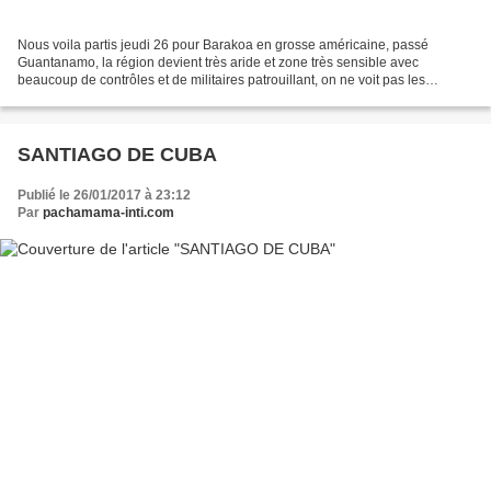
Nous voila partis jeudi 26 pour Barakoa en grosse américaine, passé
Guantanamo, la région devient très aride et zone très sensible avec
beaucoup de contrôles et de militaires patrouillant, on ne voit pas les
américains ils se terrent dans leur base invisible...
SANTIAGO DE CUBA
Publié le 26/01/2017 à 23:12
Par
pachamama-inti.com