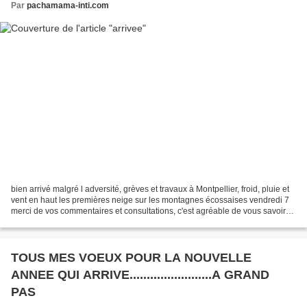
Par
pachamama-inti.com
bien arrivé malgré l adversité, grèves et travaux à Montpellier, froid, pluie et
vent en haut les premières neige sur les montagnes écossaises vendredi 7
merci de vos commentaires et consultations, c'est agréable de vous savoir
pas "très loin" passez...
TOUS MES VOEUX POUR LA NOUVELLE
ANNEE QUI ARRIVE........................A GRAND
PAS