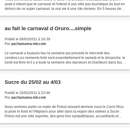
avait d interet que le carnaval et l'interet d une ville pas touristique du tout en
dehors de ce super carnaval; la vrai vie d une cite miniere. En 5 heures de
route asphaltee nous...
au fait le carnaval d Oruro....simple
Publié le 08/03/2011 à 16:39
Par
pachamama-inti.com
Le carnaval a toujours lieu la semaine qui precede le mercredi des
cendres.Les moments forts sont essentiellement le samedi et le dimanche. le
lundi est ferie et il y a toute la semaine des danseurs et chanteurs dans tous
les quartiers album photos :...
Sucre du 25/02 au 4/03
Publié le 25/02/2011 à 23:46
Par
pachamama-inti.com
Nous sommes partis ce matin de Potosi laissant derriere nous le Cerro Rico
la pluie le froid et l'Altiplano pour aller dans la region des vallees a Sucre .
Potosi est une ville superbe, des gens tres sympathiques, accueillants et
simples,ses richesses...