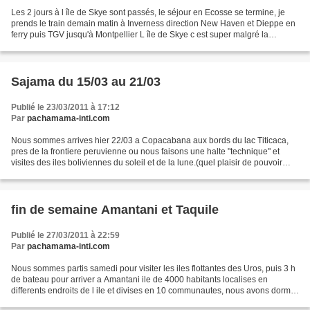
Les 2 jours à l île de Skye sont passés, le séjour en Ecosse se termine, je
prends le train demain matin à Inverness direction New Haven et Dieppe en
ferry puis TGV jusqu'à Montpellier L île de Skye c est super malgré la
tempête, les photos en bus ne...
Sajama du 15/03 au 21/03
Publié le 23/03/2011 à 17:12
Par
pachamama-inti.com
Nous sommes arrives hier 22/03 a Copacabana aux bords du lac Titicaca,
pres de la frontiere peruvienne ou nous faisons une halte "technique" et
visites des iles boliviennes du soleil et de la lune.(quel plaisir de pouvoir
manger du poisson) Apres une...
fin de semaine Amantani et Taquile
Publié le 27/03/2011 à 22:59
Par
pachamama-inti.com
Nous sommes partis samedi pour visiter les iles flottantes des Uros, puis 3 h
de bateau pour arriver a Amantani ile de 4000 habitants localises en
differents endroits de l ile et divises en 10 communautes, nous avons dormi
chez l habitant , la famille...