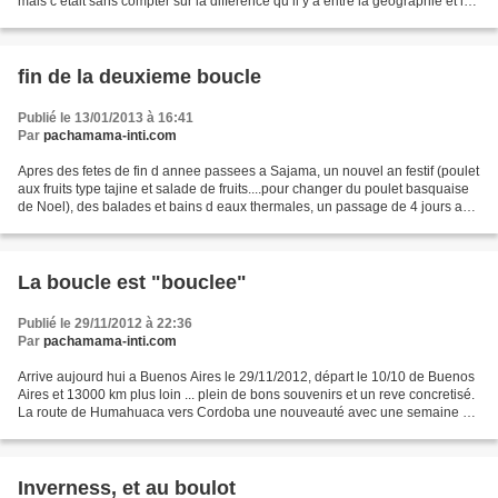
mais c etait sans compter sur la difference qu il y a entre la geographie et la
logistique des transports...
fin de la deuxieme boucle
Publié le 13/01/2013 à 16:41
Par
pachamama-inti.com
Apres des fetes de fin d annee passees a Sajama, un nouvel an festif (poulet
aux fruits type tajine et salade de fruits....pour changer du poulet basquaise
de Noel), des balades et bains d eaux thermales, un passage de 4 jours a
Tupiza pour finir le travail...
La boucle est "bouclee"
Publié le 29/11/2012 à 22:36
Par
pachamama-inti.com
Arrive aujourd hui a Buenos Aires le 29/11/2012, départ le 10/10 de Buenos
Aires et 13000 km plus loin ... plein de bons souvenirs et un reve concretisé.
La route de Humahuaca vers Cordoba une nouveauté avec une semaine de
repos dans la banlieue de Corboda...
Inverness, et au boulot