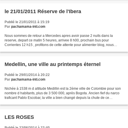
le 21/01/2011 Réserve de l'Ibera
Publié le 21/01/2011 à 15:19
Par
pachamama-inti.com
Nous sommes de retour a Mercedes apres avoir passe 2 nuits dans la
reserve, depart ce matin 5 heures, arrivee 8 h00, prochain bus pour
Corrientes 12 h15 , profitons de cette attente pour alimenter blog, nous
devons arrives vers 16 h00 a Corrientes d ou...
Medellin, une ville au printemps éternel
Publié le 29/01/2014 à 20:22
Par
pachamama-inti.com
Nichée à 1538 m d altitude Medillin est la 2ème ville de Colombie pour son
nombre d habitants, plus de 3 500 000, après Bogota. Ancien fief du narco
traficant Pablo Escobar, la ville a bien changé depuis la chute de ce
dernierdans les années 90, elle...
LES ROSES
Publié le 22/06/2014 à 22:40