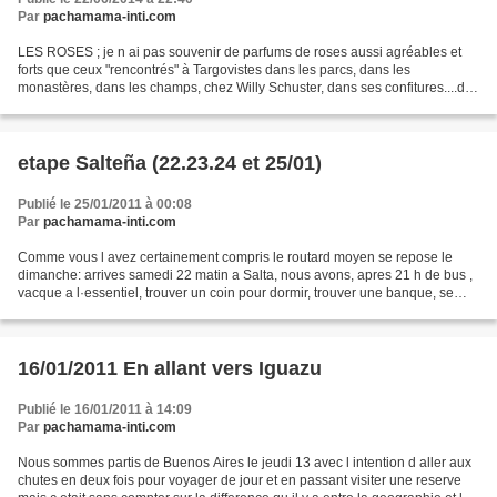
Par
pachamama-inti.com
LES ROSES ; je n ai pas souvenir de parfums de roses aussi agréables et
forts que ceux "rencontrés" à Targovistes dans les parcs, dans les
monastères, dans les champs, chez Willy Schuster, dans ses confitures....de
roses. J ai retrouvé, dans les plats...
etape Salteña (22.23.24 et 25/01)
Publié le 25/01/2011 à 00:08
Par
pachamama-inti.com
Comme vous l avez certainement compris le routard moyen se repose le
dimanche: arrives samedi 22 matin a Salta, nous avons, apres 21 h de bus ,
vacque a l·essentiel, trouver un coin pour dormir, trouver une banque, se
reperer dans la ville , faire sa...
16/01/2011 En allant vers Iguazu
Publié le 16/01/2011 à 14:09
Par
pachamama-inti.com
Nous sommes partis de Buenos Aires le jeudi 13 avec l intention d aller aux
chutes en deux fois pour voyager de jour et en passant visiter une reserve