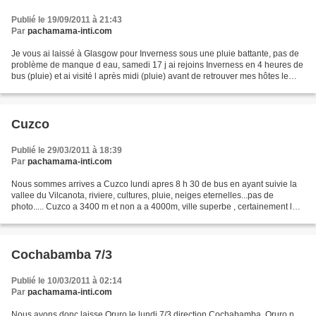
Publié le 19/09/2011 à 21:43
Par
pachamama-inti.com
Je vous ai laissé à Glasgow pour Inverness sous une pluie battante, pas de
problème de manque d eau, samedi 17 j ai rejoins Inverness en 4 heures de
bus (pluie) et ai visité l après midi (pluie) avant de retrouver mes hôtes le
soir. album photos Inverness...
Cuzco
Publié le 29/03/2011 à 18:39
Par
pachamama-inti.com
Nous sommes arrives a Cuzco lundi apres 8 h 30 de bus en ayant suivie la
vallee du Vilcanota, riviere, cultures, pluie, neiges eternelles...pas de
photo..... Cuzco a 3400 m et non a a 4000m, ville superbe , certainement la
plus belle du Perou, , la suite...
Cochabamba 7/3
Publié le 10/03/2011 à 02:14
Par
pachamama-inti.com
Nous avons donc laisse Oruro le lundi 7/3 direction Cochabamba, Oruro n