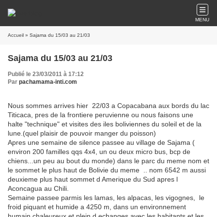
MENU
Accueil
» Sajama du 15/03 au 21/03
Sajama du 15/03 au 21/03
Publié le 23/03/2011 à 17:12
Par
pachamama-inti.com
Nous sommes arrives hier 22/03 a Copacabana aux bords du lac
Titicaca, pres de la frontiere peruvienne ou nous faisons une
halte "technique" et visites des iles boliviennes du soleil et de la
lune.(quel plaisir de pouvoir manger du poisson)
Apres une semaine de silence passee au village de Sajama (
environ 200 familles qqs 4x4, un ou deux micro bus, bcp de
chiens...un peu au bout du monde) dans le parc du meme nom et
le sommet le plus haut de Bolivie du meme .. nom 6542 m aussi
deuxieme plus haut sommet d Amerique du Sud apres l
Aconcagua au Chili.
Semaine passee parmis les lamas, les alpacas, les vigognes, le
froid piquant et humide a 4250 m, dans un environnement
humain chaleureux et plein d echanges avec les habitants et les