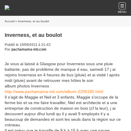
MENU
Accueil
» Inverness, et au boulot
Inverness, et au boulot
Publié le 19/09/2011 à 21:43
Par
pachamama-inti.com
Je vous ai laissé à Glasgow pour Inverness sous une pluie
battante, pas de problème de manque d eau, samedi 17 j ai
rejoins Inverness en 4 heures de bus (pluie) et ai visité l après
midi (pluie) avant de retrouver mes hôtes le soir.
album photos Inverness :
http://www.pachamama-inti.com/album-2206185.html
Il s'agit de Maggie et Neil et 3 enfants, Maggie s'occupe de la
ferme bio et va me faire travailler, Niel est architecte et a une
entreprise de construction de maison en bois (cf la leur), j ai
decouvert aujour dhui lundi qu il y avait 9 employés il y a
beaucoup de demandes et sont les seuls dans la région sur ce
créneau.
Il est prévu que je travaille de 9 h à 15 h avec une pause