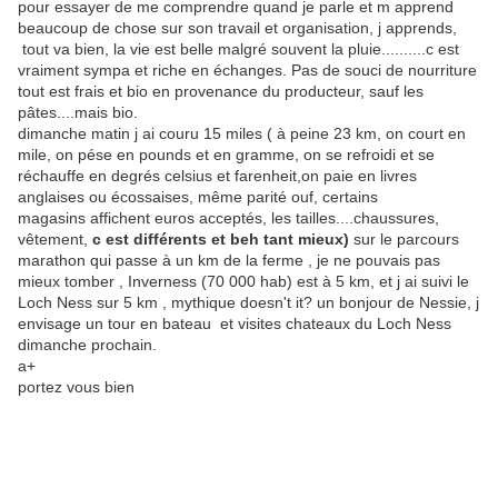
pour essayer de me comprendre quand je parle et m apprend
beaucoup de chose sur son travail et organisation, j apprends,
tout va bien, la vie est belle malgré souvent la pluie..........c est
vraiment sympa et riche en échanges. Pas de souci de nourriture
tout est frais et bio en provenance du producteur, sauf les
pâtes....mais bio.
dimanche matin j ai couru 15 miles ( à peine 23 km, on court en
mile, on pése en pounds et en gramme, on se refroidi et se
réchauffe en degrés celsius et farenheit,on paie en livres
anglaises ou écossaises, même parité ouf, certains
magasins affichent euros acceptés, les tailles....chaussures,
vêtement,
c est différents et beh tant mieux)
sur le parcours
marathon qui passe à un km de la ferme , je ne pouvais pas
mieux tomber , Inverness (70 000 hab) est à 5 km, et j ai suivi le
Loch Ness sur 5 km , mythique doesn't it? un bonjour de Nessie, j
envisage un tour en bateau et visites chateaux du Loch Ness
dimanche prochain.
a+
portez vous bien