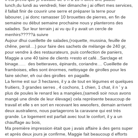
lunch,du lundi au vendredi, hier dimanche j ai offert mes services,
il fallait finir de couvrir une serre et préparer la terre pour
labourer, j ai donc ramasser 10 brouettes de pierres, en fin de
semaine ou début semaine prochaine nous y planterons des
salades. Sur leur terrain j ai vu qu il y avait un cercle de
menhirs?????à suivre
Aujour dhui cueillette de salades,(roquette, mussina, feuille de
chêne, persil....) pour faire des sachets de mélange de 240 gr,
pour vendre à des restaurateurs, puis confection de paniers,
Maggie a une 40 taine de clients +resto et café...Sarclage et
binage...... des betteraves, épinards, coriandre.... Cueillette de
framboises, elles sont énormes, nettoyage de girolles pour les
faire sécher, eh oui des girolles en pagaille.
La ferme est sur 3 hectares, il y a de tout en légumes et quelques
fruitiers, 3 grandes serres , 4 cochons, 1 chien, 1 chat, il n ' y a
plus de poules le renard les a mangées,(samedi soir nous avons
mangé une dinde de leur élevage) cela représente beaucoup de
travail et elle s en sort en recevant les wwoofers, demain arrivent
deux australiens, nous partagerons la caravane qui est très
grande. Le logement est parfait avec tout le confort, il y a un
chauffage au bois,
Ma première impression était que j avais affaire à des gens super
et aprés deux jours je confirme, Maggie fait beaucoup d efforts