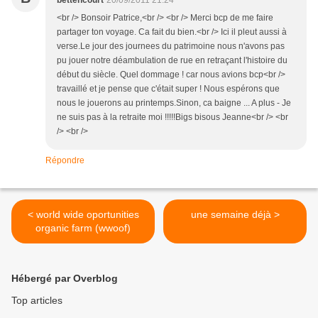
bettencourt
20/09/2011 21:24
<br /> Bonsoir Patrice,<br /> <br /> Merci bcp de me faire
partager ton voyage. Ca fait du bien.<br /> Ici il pleut aussi à
verse.Le jour des journees du patrimoine nous n'avons pas
pu jouer notre déambulation de rue en retraçant l'histoire du
début du siècle. Quel dommage ! car nous avions bcp<br />
travaillé et je pense que c'était super ! Nous espérons que
nous le jouerons au printemps.Sinon, ca baigne ... A plus - Je
ne suis pas à la retraite moi !!!!!Bigs bisous Jeanne<br /> <br
/> <br />
Répondre
< world wide oportunities
une semaine déjà >
organic farm (wwoof)
Hébergé par Overblog
Top articles