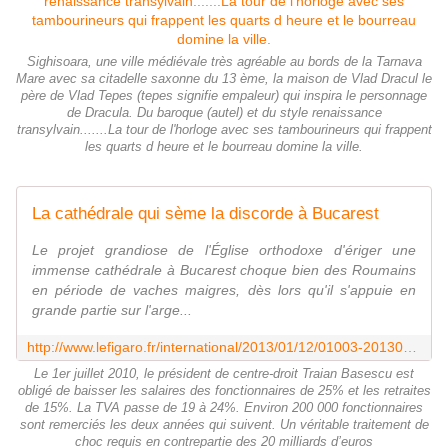
Sighisoara, une ville médiévale très agréable au bords de la Tarnava
Mare avec sa citadelle saxonne du 13 ème, la maison de Vlad Dracul le
père de Vlad Tepes (tepes signifie empaleur) qui inspira le personnage
de Dracula. Du baroque (autel) et du style renaissance
transylvain.......La tour de l'horloge avec ses tambourineurs qui frappent
les quarts d heure et le bourreau domine la ville.
La cathédrale qui sème la discorde à Bucarest
Le projet grandiose de l'Église orthodoxe d'ériger une
immense cathédrale à Bucarest choque bien des Roumains
en période de vaches maigres, dès lors qu'il s'appuie en
grande partie sur l'arge...
http://www.lefigaro.fr/international/2013/01/12/01003-20130112ARTFIG00309-la-cathedrale-qui-seme-la-discorde-a-bucarest.php
Le 1er juillet 2010, le président de centre-droit Traian Basescu est
obligé de baisser les salaires des fonctionnaires de 25% et les retraites
de 15%. La TVA passe de 19 à 24%. Environ 200 000 fonctionnaires
sont remerciés les deux années qui suivent. Un véritable traitement de
choc requis en contrepartie des 20 milliards d’euros