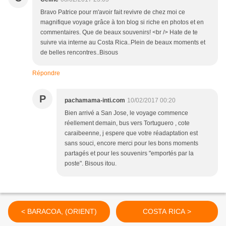
Bravo Patrice pour m'avoir fait revivre de chez moi ce
magnifique voyage grâce à ton blog si riche en photos et en
commentaires. Que de beaux souvenirs! <br /> Hate de te
suivre via interne au Costa Rica..Plein de beaux moments et
de belles rencontres..Bisous
Répondre
P
pachamama-inti.com
10/02/2017 00:20
Bien arrivé a San Jose, le voyage commence
réellement demain, bus vers Tortuguero , cote
caraibeenne, j espere que votre réadaptation est
sans souci, encore merci pour les bons moments
partagés et pour les souvenirs "emportés par la
poste". Bisous itou.
< BARACOA, (ORIENT)
COSTA RICA >