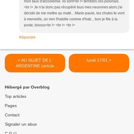
mon taux d'alcoolémie. ils sont<br /> terribles ces polonais.
<br /> Je n'ai donc pas récupéré tous mes neurones alors j'ai
décidé de me mettre au maté... Marie-paule, les chutes te vont
à merveille, un rien t'habille comme d'hab... bon je file à la
poste, bisous<br /> <br /> <br />
Répondre
< AU SUJET DE L'
lundi 17/01 >
ARGENTINE (article
evolutif)
Hébergé par Overblog
Top articles
Pages
Contact
Signaler un abus
C.G.U.