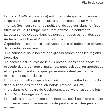
Plante de coca
La
coca
(
Erythroxylum coca
) est un arbuste qui peut mesure
jusqu a 2.5 m de haut ses feuilles sont petites et d un vert
intense. Ses fleurs sont tres petites et de couleur blanche . Ses
fruits de couleurs rouge mesurent environ un centimetre .
La coca se developpe dans les terres chaudes et humides des
Andes entre 800 m et 200 m d altittude:
Cependant elles peut etre cultivees a des altitudes plus elevees
dans certaines regions.
Elle pousse aussi a lombre des grands arbres dans les regions
tropicales.
La cocaine est l a lcoloide le plus present dans cette plante et
possede des proprietes stimulantes, anestesiques, terapeuthique
et coupe faim, soif et fatigue qui se manifestent pendant la
mastication ou la cuisson
La coca se recolte jusqu a trois fois par an, methode manuelle,
dans la zone des Yungas en Bolivie pres de La Paz,
4 fois dans le Chapare de Cochabamba Bolivie et jusqu a 6 fois
dans l Alto Huallaga au Perou.
Les feuilles sont arrachees et sechees au soleil pour etre ensuite
commercialisees, une meme plante peut etre recoltee pendant
dix ans.