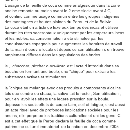
L usage de la feuille de coca comme analgesique dans la zone
andine remonte au moins avant le 2 eme siecle avant J C,
et continu comme usage commun entre les groupes indigenes
des montagnes et hautes plaines du Perou et de la Bolivie.
La coca etait un article de luxe aux temps des incas et utilisee
durant les rites sacerdotaux uniquement par les empereurs incas
et les nobles, sa consommation a ete stimulee par les
conquistadors espagnols pour augmenter les horaires de travail
de la main d oeuvre locale et depuis ce son utilisation s en trouve
amplement diffusee dans les populations des Andes.
le ,
chacchar
,
picchar
o
acullicar
est l acte d introduir dans sa
bouche en formant une boule, une "chique" pour extraire les
substances actives et stimulantes.
la "chique se melange avec des produits a composants alcalins
tels que cendre ou chaux, la salive fait le reste , Son utilisation ,
pour en avoir les effets une legere pression sur la boule,
depasse les seuls effets de coupe faim, soif et fatigue, c est aussi
un acte rituel avec de profondes implications sociales pour les
andins, elle perpetue les traditions culturelles et uni les gens. C
est a cet effet que le Perou declara la feuille de coca comme
patrimoine culturel immateriel de la nation en decembre 2005.