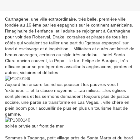
Carthagène, une ville extraordinaire, très belle, première ville
fondée au 16 ème par les espagnols sur le continent américains.
l'imaginaire de l enfance et l adulte se rejoignent à Carthagène
pour voir des Roberval, Drake, corsaires et pirates de tous les
côtés qui voulaient se tailler une part du "gateau espagnol" sur
fond d esclavage et d inquisition....Militaires et curés ont laissé de
beaux ouvrages, certains au style très andalou....hotel Santa
Clara ancien couvent, la Popa....le fort Felipe de Barajas ; très
efficace pour se protéger des assaillants anglosaxons, pirates et
autres, victoires et défaites.....
Aujourd hui encore les riches poussent les pauvres vers l
'extérieur......et la classe moyenne .....au milieu......les églises
sont pleines et les sermons demandent toujours plus de justice
sociale, une partie se transforme en Las Vegas... ville chère en
plein boom pour accueillir de plus en plus un tourisme haut de
gamme.
soirée privée sur front de mer
Sommes à Taganga, petit village près de Santa Marta et du bord