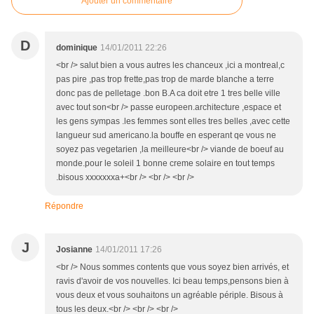
Ajouter un commentaire
D
dominique
14/01/2011 22:26
<br /> salut bien a vous autres les chanceux ,ici a montreal,c
pas pire ,pas trop frette,pas trop de marde blanche a terre
donc pas de pelletage .bon B.A ca doit etre 1 tres belle ville
avec tout son<br /> passe europeen.architecture ,espace et
les gens sympas .les femmes sont elles tres belles ,avec cette
langueur sud americano.la bouffe en esperant qe vous ne
soyez pas vegetarien ,la meilleure<br /> viande de boeuf au
monde.pour le soleil 1 bonne creme solaire en tout temps
.bisous xxxxxxxa+<br /> <br /> <br />
Répondre
J
Josianne
14/01/2011 17:26
<br /> Nous sommes contents que vous soyez bien arrivés, et
ravis d'avoir de vos nouvelles. Ici beau temps,pensons bien à
vous deux et vous souhaitons un agréable périple. Bisous à
tous les deux.<br /> <br /> <br />