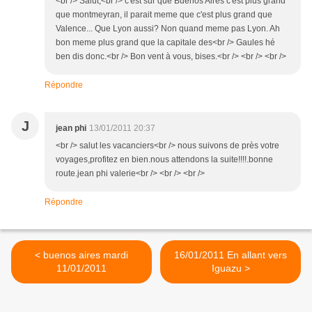
<br /> Salut,<br /> c'est sur que Buenos Aires c'est plus grand
que montmeyran, il parait meme que c'est plus grand que
Valence... Que Lyon aussi? Non quand meme pas Lyon. Ah
bon meme plus grand que la capitale des<br /> Gaules hé
ben dis donc.<br /> Bon vent à vous, bises.<br /> <br /> <br />
Répondre
J
jean phi
13/01/2011 20:37
<br /> salut les vacanciers<br /> nous suivons de près votre
voyages,profitez en bien.nous attendons la suite!!!!.bonne
route.jean phi valerie<br /> <br /> <br />
Répondre
< buenos aires mardi
16/01/2011 En allant vers
11/01/2011
Iguazu >