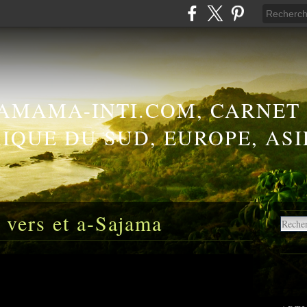
AMAMA-INTI.COM, CARNET
IQUE DU SUD, EUROPE, ASI
 vers et a-Sajama