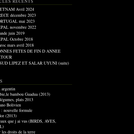
CLES RÉCENTS
ETNAM Avril 2024
ECE décembre 2023
RTUGAL mai 2023
PAL novembre 2022
lande juin 2019
PAL Octobre 2018
roc mars avril 2018
ONNES FETES DE FIN D ANNEE
ETOUR
 SUD LIPEZ ET SALAR UYUNI (suite)
S
 argentin
ie,le bambou Guadua (2013)
 légumes, plats 2013
lano Bolivien
g : nouvelle formule
dor (2013)
seaux que j ai vus (BIRDS, AVES,
L)
 les droits de la terre