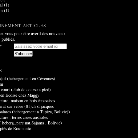
al
(1)
am
(1)
NNEMENT ARTICLES
z-vous pour être averti des nouveaux
s publiés.
S
ujol (hebergement en Cévennes)
um
 court (club de course a pied)
 en Ecosse chez Maggy
cture, maison en bois écossaises
urat sur vebre (81)ch st jacques
 salares (hebergement a Tupiza, Bolivie))
cture , terres crues australes
 ( heberg..parc nat.Sajama , Bolivie)
optés de Roumanie