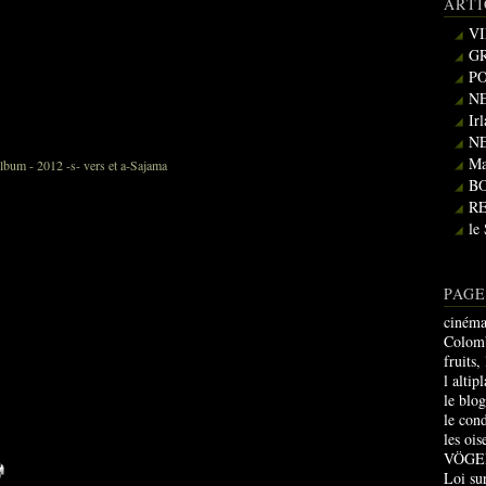
ARTI
VI
GR
PO
NE
Ir
NE
Ma
B
R
le
PAGE
cinéma
Colomb
fruits,
l altip
le blo
le con
les oi
VÖGE
Loi sur