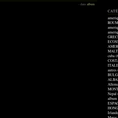
-
dans
album
CAT
ameriq
ROUM
ameriq
ameriq
GREC
ECOS
AMER
MALT
cuba
(
COST
ITALI
autres
BULG
ALBA
Allem
MONT
Nepal
album
ESPA
HONG
Irland
Maroc