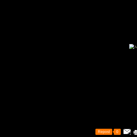
Repost
0