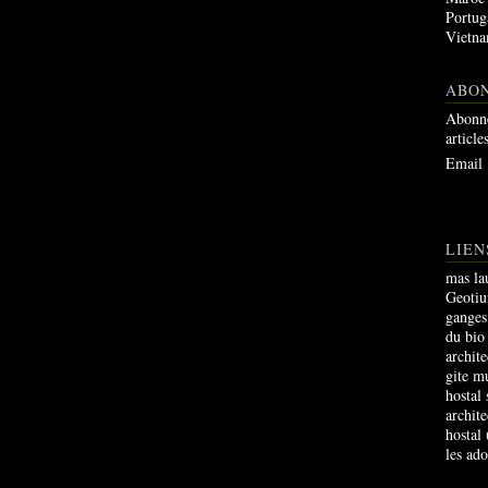
Portug
Vietn
ABO
Abonne
article
Email
LIEN
mas la
Geoti
ganges
du bio
archite
gite m
hostal
archite
hostal
les ad