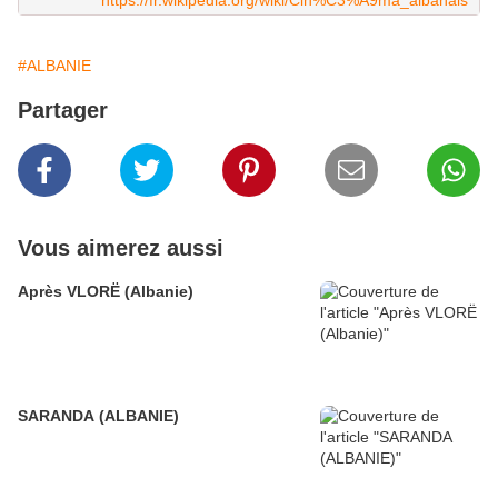
https://fr.wikipedia.org/wiki/Cin%C3%A9ma_albanais
#ALBANIE
Partager
Vous aimerez aussi
Après VLORË (Albanie)
SARANDA (ALBANIE)