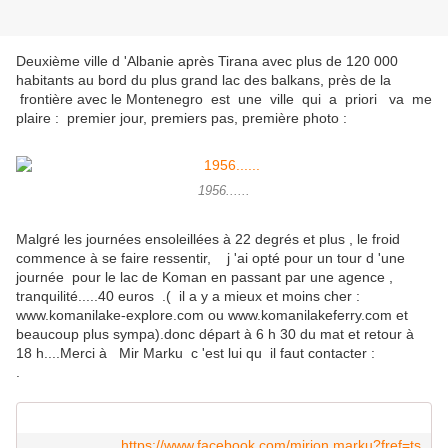
Deuxième ville d 'Albanie après Tirana avec plus de 120 000
habitants au bord du plus grand lac des balkans, près de la
frontière avec le Montenegro est une ville qui a priori va me
plaire : premier jour, premiers pas, première photo :
1956......
Malgré les journées ensoleillées à 22 degrés et plus , le froid
commence à se faire ressentir, j 'ai opté pour un tour d 'une
journée pour le lac de Koman en passant par une agence ,
tranquilité.....40 euros .( il a y a mieux et moins cher :
www.komanilake-explore.com ou www.komanilakeferry.com et
beaucoup plus sympa).donc départ à 6 h 30 du mat et retour à
18 h....Merci à Mir Marku c 'est lui qu il faut contacter :
.
https://www.facebook.com/mirjon.marku?fref=ts