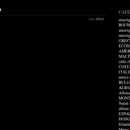
CAT
-
dans
album
ameriq
ROUM
ameriq
ameriq
GREC
ECOS
AMER
MALT
cuba
(
COST
ITALI
autres
BULG
ALBA
Allem
MONT
Nepal
album
ESPA
HONG
Irland
Maroc