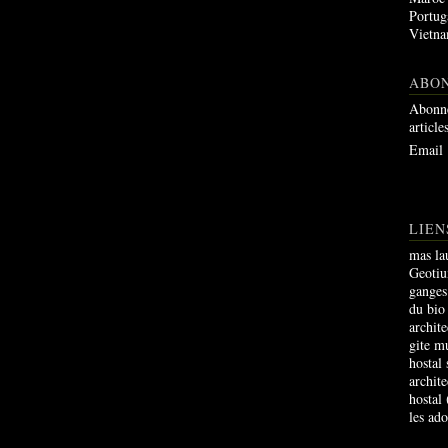
Portug
Vietn
ABO
Abonne
article
Email
LIEN
mas la
Geoti
ganges
du bio
archite
gite m
hostal
archite
hostal
les ad