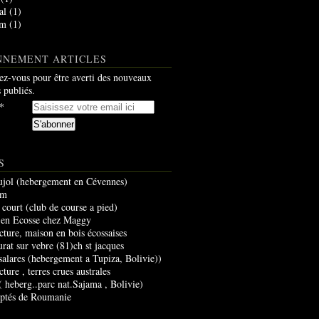
al
(1)
am
(1)
NNEMENT ARTICLES
z-vous pour être averti des nouveaux
s publiés.
S
ujol (hebergement en Cévennes)
um
 court (club de course a pied)
 en Ecosse chez Maggy
cture, maison en bois écossaises
urat sur vebre (81)ch st jacques
 salares (hebergement a Tupiza, Bolivie))
cture , terres crues australes
 ( heberg..parc nat.Sajama , Bolivie)
optés de Roumanie