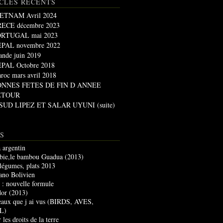
CLES RÉCENTS
ETNAM Avril 2024
ECE décembre 2023
RTUGAL mai 2023
PAL novembre 2022
lande juin 2019
PAL Octobre 2018
roc mars avril 2018
ONNES FETES DE FIN D ANNEE
ETOUR
 SUD LIPEZ ET SALAR UYUNI (suite)
S
 argentin
ie,le bambou Guadua (2013)
 légumes, plats 2013
lano Bolivien
g : nouvelle formule
dor (2013)
seaux que j ai vus (BIRDS, AVES,
L)
 les droits de la terre