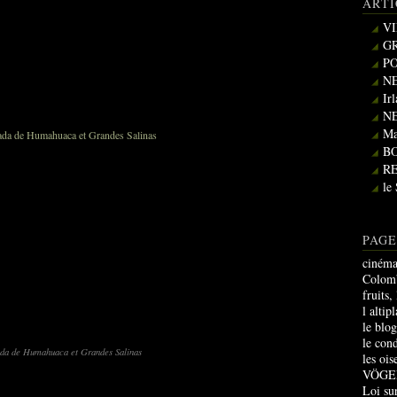
ARTI
VI
GR
PO
NE
Ir
NE
Ma
B
R
le
PAGE
cinéma
Colomb
fruits,
l altip
le blo
le con
da de Humahuaca et Grandes Salinas
les oi
VÖGE
Loi sur